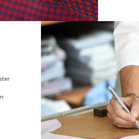
ster
en