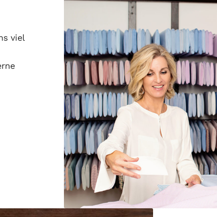
s viel
erne