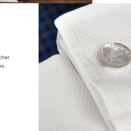
cher
s.