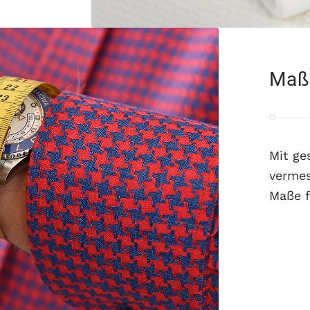
Maß
Mit ge
vermes
Maße f